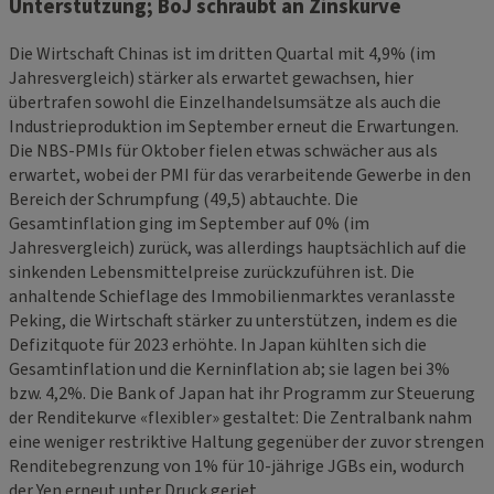
Unterstützung; BoJ schraubt an Zinskurve
Die Wirtschaft Chinas ist im dritten Quartal mit 4,9% (im
Jahresvergleich) stärker als erwartet gewachsen, hier
übertrafen sowohl die Einzelhandelsumsätze als auch die
Industrieproduktion im September erneut die Erwartungen.
Die NBS-PMIs für Oktober fielen etwas schwächer aus als
erwartet, wobei der PMI für das verarbeitende Gewerbe in den
Bereich der Schrumpfung (49,5) abtauchte. Die
Gesamtinflation ging im September auf 0% (im
Jahresvergleich) zurück, was allerdings hauptsächlich auf die
sinkenden Lebensmittelpreise zurückzuführen ist. Die
anhaltende Schieflage des Immobilienmarktes veranlasste
Peking, die Wirtschaft stärker zu unterstützen, indem es die
Defizitquote für 2023 erhöhte. In Japan kühlten sich die
Gesamtinflation und die Kerninflation ab; sie lagen bei 3%
bzw. 4,2%. Die Bank of Japan hat ihr Programm zur Steuerung
der Renditekurve «flexibler» gestaltet: Die Zentralbank nahm
eine weniger restriktive Haltung gegenüber der zuvor strengen
Renditebegrenzung von 1% für 10-jährige JGBs ein, wodurch
der Yen erneut unter Druck geriet.