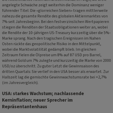
angelegte Schwäche zeigt weiterhin die Dominanz weniger
führender Titel: Die «glorreichen Sieben» tragen mittlerweile
nahezu die gesamte Rendite des globalen Aktienmarktes von
7% seit Jahresbeginn. Bei den festverzinslichen Wertpapieren
stiegen die Renditen der Staatsobligationen weiter an, wobei
die Rendite der 10-jährigen US-Treasury kurzzeitig über die 5%-
Marke sprang. Nach den tragischen Ereignissen im Nahen
Osten rückte das geopolitische Risiko in den Mittelpunkt,
wobei die Marktvolatilität gedämpft blieb. Im gleichen
Zeitraum fielen die Ölpreise um 8% auf 87 USD pro Barrel,
während Gold um 7% zulegte und kurzzeitig die Marke von 2000
USD/oz überschritt. Zu guter Letzt die Gewinnsaison des
dritten Quartals: Sie verlief in den USA besser als erwartet. Zur
Halbzeit lag die gemischte Gewinnwachstumsrate bei +2,7%
(im Jahresvergleich).
USA: starkes Wachstum; nachlassende
Kerninflation; neuer Sprecher im
Repräsentantenhaus