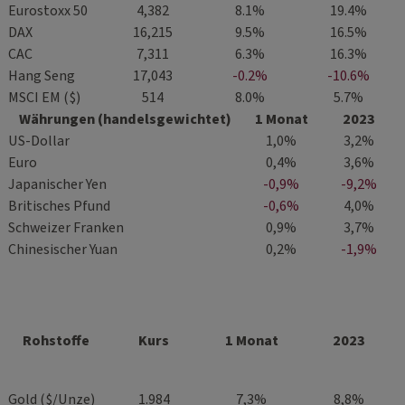
Eurostoxx 50
4,382
8.1%
19.4%
DAX
16,215
9.5%
16.5%
CAC
7,311
6.3%
16.3%
Hang Seng
17,043
-0.2%
-10.6%
MSCI EM ($)
514
8.0%
5.7%
Währungen (handelsgewichtet)
1 Monat
2023
US-Dollar
1,0%
3,2%
Euro
0,4%
3,6%
Japanischer Yen
-0,9%
-9,2%
Britisches Pfund
-0,6%
4,0%
Schweizer Franken
0,9%
3,7%
Chinesischer Yuan
0,2%
-1,9%
Rohstoffe
Kurs
1 Monat
2023
Gold ($/Unze)
1.984
7,3%
8,8%