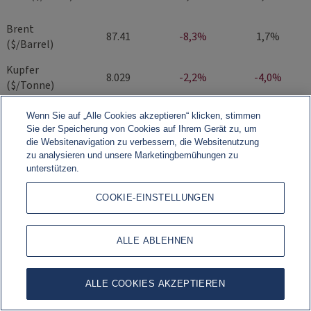
Brent
87.41
-8,3%
1,7%
($/Barrel)
Kupfer
8.029
-2,2%
-4,0%
($/Tonne)
Quelle: Bloomberg, Rothschild & Co.
Wenn Sie auf „Alle Cookies akzeptieren“ klicken, stimmen
Sie der Speicherung von Cookies auf Ihrem Gerät zu, um
die Websitenavigation zu verbessern, die Websitenutzung
zu analysieren und unsere Marketingbemühungen zu
unterstützen.
COOKIE-EINSTELLUNGEN
ALLE ABLEHNEN
ALLE COOKIES AKZEPTIEREN