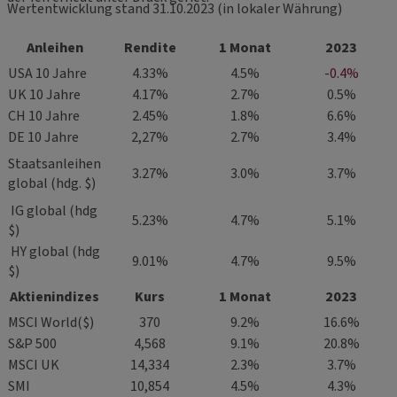
Wertentwicklung stand 31.10.2023 (in lokaler Währung)
Anleihen
Rendite
1 Monat
2023
USA 10 Jahre
4.33%
4.5%
-0.4%
UK 10 Jahre
4.17%
2.7%
0.5%
CH 10 Jahre
2.45%
1.8%
6.6%
DE 10 Jahre
2,27%
2.7%
3.4%
Staatsanleihen
3.27%
3.0%
3.7%
global (hdg. $)
IG global (hdg
5.23%
4.7%
5.1%
$)
HY global (hdg
9.01%
4.7%
9.5%
$)
Aktienindizes
Kurs
1 Monat
2023
MSCI World($)
370
9.2%
16.6%
S&P 500
4,568
9.1%
20.8%
MSCI UK
14,334
2.3%
3.7%
SMI
10,854
4.5%
4.3%