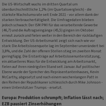
Die US-Wirtschaft wuchs im dritten Quartal um
überdurchschnittliche 1,2% (im Quartalsvergleich) - die
stärkste Wachstumsrate seit Ende 2021 - vor allem dank der
starken Verbrauchertätigkeit. Die Umfragedaten blieben
jedoch schwach: Der ISM PMI für das verarbeitende Gewerbe
(46,7) und die Auftragseingänge (45,5) gingen im Oktober
erneut zurück und fielen weiter in den Bereich der rückläufigen
Entwicklung. Der US-Arbeitsmarkt zeigt sich nach wie vor
stark: Die Arbeitslosenquote lag im September unverändert bei
3,8%, und die Zahl der offenen Stellen stieg im zweiten Monat
geringfügig. Die Erstanträge auf Arbeitslosenunterstützung,
ein aktuelleres Mass für die Entwicklung am Arbeitsmarkt,
fielen auf ihren niedrigsten Stand seit Januar. Auf politischer
Ebene wurde der Sprecher des Repräsentantenhauses, Kevin
McCarthy, abgesetzt und nach einem wochenlangen Patt in
den Reihen der Republikaner schliesslich durch Mike Johnson -
einen Unterstützer Trumps - ersetzt.
Europa: Produktion schrumpft; Inflation lässt nach;
EZB pausiert Zinserhöhungen