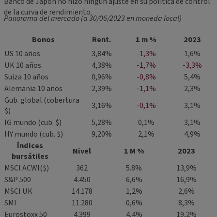
Banco de Japón no hizo ningún ajuste en su política de control
de la curva de rendimiento.
Panorama del mercado (a 30/06/2023 en moneda local)
Bonos
Rent.
1 m %
2023
US 10 años
3,84%
-1,3%
1,6%
UK 10 años
4,38%
-1,7%
-3,3%
Suiza 10 años
0,96%
-0,8%
5,4%
Alemania 10 años
2,39%
-1,1%
2,3%
Gub. global (cobertura
3,16%
-0,1%
3,1%
$)
IG mundo (cub. $)
5,28%
0,1%
3,1%
HY mundo (cub. $)
9,20%
2,1%
4,9%
Índices
Nivel
1 M %
2023
bursátiles
MSCI ACWI($)
362
5.8%
13,9%
S&P 500
4.450
6,6%
16,9%
MSCI UK
14.178
1,2%
2,6%
SMI
11.280
0,6%
8,3%
Eurostoxx 50
4.399
4,4%
19,2%