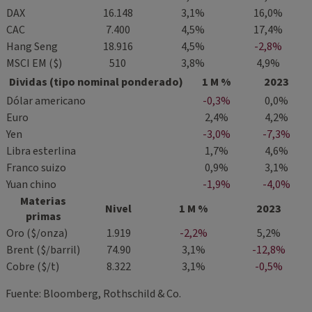
DAX
16.148
3,1%
16,0%
CAC
7.400
4,5%
17,4%
Hang Seng
18.916
4,5%
-2,8%
MSCI EM ($)
510
3,8%
4,9%
Dividas (tipo nominal ponderado)
1 M %
2023
Dólar americano
-0,3%
0,0%
Euro
2,4%
4,2%
Yen
-3,0%
-7,3%
Libra esterlina
1,7%
4,6%
Franco suizo
0,9%
3,1%
Yuan chino
-1,9%
-4,0%
Materias
Nivel
1 M %
2023
primas
Oro ($/onza)
1.919
-2,2%
5,2%
Brent ($/barril)
74.90
3,1%
-12,8%
Cobre ($/t)
8.322
3,1%
-0,5%
Fuente: Bloomberg, Rothschild & Co.