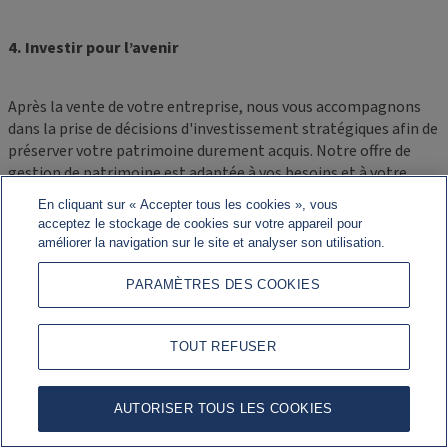
4. Investir pour l’avenir
Après la vente de votre entreprise, nous vous accompagnons
dans la prise de décisions d'investissement stratégiques afin de
préserver votre patrimoine durement acquis. Notre offre de
gestion de patrimoine est adaptée à vos besoins et à votre
esprit entrepreneurial.
En cliquant sur « Accepter tous les cookies », vous
acceptez le stockage de cookies sur votre appareil pour
améliorer la navigation sur le site et analyser son utilisation.
PARAMÈTRES DES COOKIES
TOUT REFUSER
AUTORISER TOUS LES COOKIES