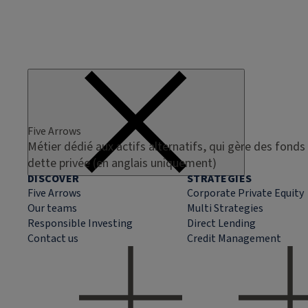
Five Arrows
Métier dédié aux actifs alternatifs, qui gère des fonds 
dette privée (en anglais uniquement)
DISCOVER
STRATEGIES
Five Arrows
Corporate Private Equity
Our teams
Multi Strategies
Responsible Investing
Direct Lending
Contact us
Credit Management