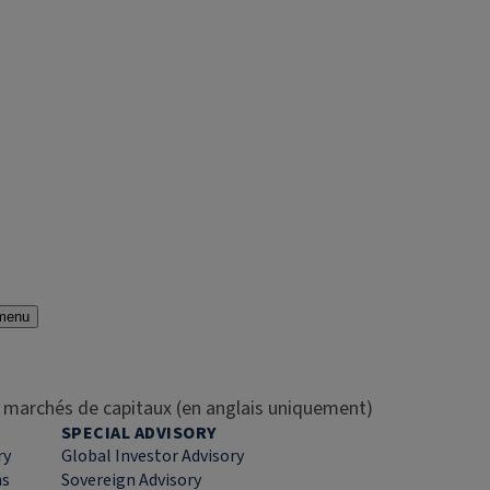
menu
es marchés de capitaux (en anglais uniquement)
SPECIAL ADVISORY
ry
Global Investor Advisory
ns
Sovereign Advisory