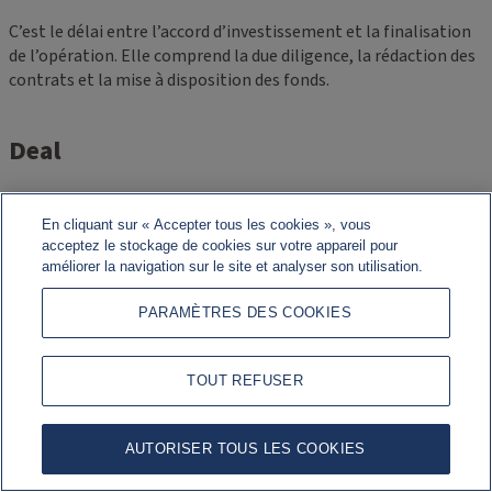
C’est le délai entre l’accord d’investissement et la finalisation
de l’opération. Elle comprend la due diligence, la rédaction des
contrats et la mise à disposition des fonds.
Deal
Opération d’investissement
En cliquant sur « Accepter tous les cookies », vous
acceptez le stockage de cookies sur votre appareil pour
Dette Mezzanine
améliorer la navigation sur le site et analyser son utilisation.
PARAMÈTRES DES COOKIES
La dette mezzanine est une forme de financement hybride
entre dette et capital. Elle est subordonnée à la dette senior
mais prioritaire sur les actions.
TOUT REFUSER
Dette Senior
AUTORISER TOUS LES COOKIES