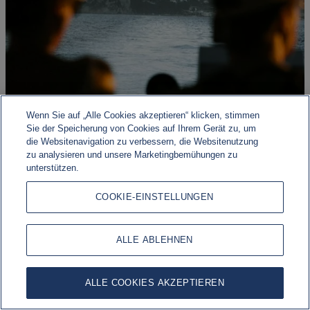
Wenn Sie auf „Alle Cookies akzeptieren“ klicken, stimmen
Sie der Speicherung von Cookies auf Ihrem Gerät zu, um
die Websitenavigation zu verbessern, die Websitenutzung
zu analysieren und unsere Marketingbemühungen zu
Geopolitisches Risiko, wirtschaftliche Widerstandsfähigkeit
unterstützen.
Die Märkte werden weiterhin von einer Vielzahl
COOKIE-EINSTELLUNGEN
makroökonomischer, geopolitischer und geldpolitischer
Entwicklungen geprägt.
ALLE ABLEHNEN
ALLE COOKIES AKZEPTIEREN