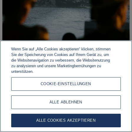
Wenn Sie auf „Alle Cookies akzeptieren“ klicken, stimmen
Sie der Speicherung von Cookies auf Ihrem Gerät zu, um
die Websitenavigation zu verbessern, die Websitenutzung
zu analysieren und unsere Marketingbemühungen zu
Geopolitisches Risiko, wirtschaftliche Widerstandsfähigkeit
unterstützen.
Die Märkte werden weiterhin von einer Vielzahl
COOKIE-EINSTELLUNGEN
makroökonomischer, geopolitischer und geldpolitischer
Entwicklungen geprägt.
ALLE ABLEHNEN
ALLE COOKIES AKZEPTIEREN