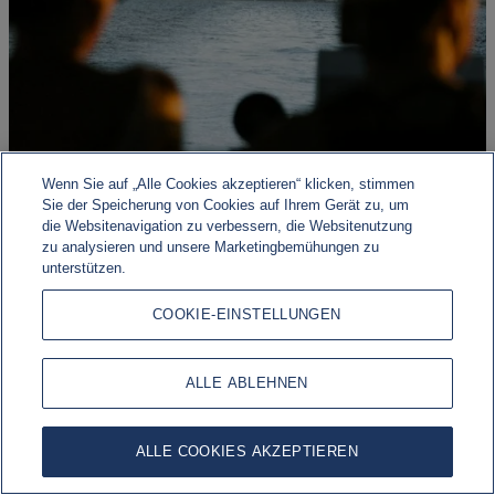
Wenn Sie auf „Alle Cookies akzeptieren“ klicken, stimmen
Sie der Speicherung von Cookies auf Ihrem Gerät zu, um
die Websitenavigation zu verbessern, die Websitenutzung
Geopolitisches Risiko, wirtschaftliche Widerstandsfähigkeit
zu analysieren und unsere Marketingbemühungen zu
unterstützen.
Die Märkte werden weiterhin von einer Vielzahl
makroökonomischer, geopolitischer und geldpolitischer
COOKIE-EINSTELLUNGEN
Entwicklungen geprägt.
ALLE ABLEHNEN
ALLE COOKIES AKZEPTIEREN