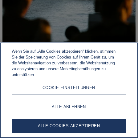
Wenn Sie auf „Alle Cookies akzeptieren“ klicken, stimmen
Sie der Speicherung von Cookies auf Ihrem Gerät zu, um
die Websitenavigation zu verbessern, die Websitenutzung
Geopolitisches Risiko, wirtschaftliche Widerstandsfähigkeit
zu analysieren und unsere Marketingbemühungen zu
unterstützen.
Die Märkte werden weiterhin von einer Vielzahl
makroökonomischer, geopolitischer und geldpolitischer
COOKIE-EINSTELLUNGEN
Entwicklungen geprägt.
ALLE ABLEHNEN
ALLE COOKIES AKZEPTIEREN