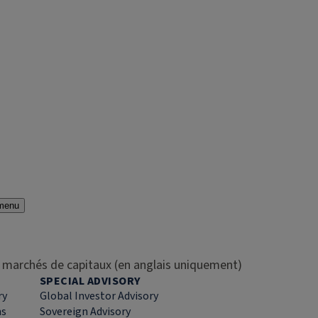
menu
es marchés de capitaux (en anglais uniquement)
SPECIAL ADVISORY
ry
Global Investor Advisory
ns
Sovereign Advisory