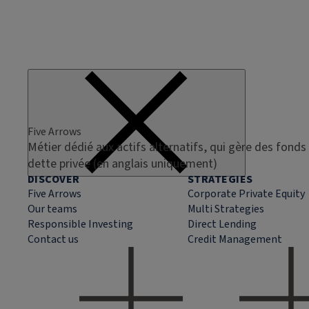
Five Arrows
Métier dédié aux actifs alternatifs, qui gère des fonds 
dette privée (en anglais uniquement)
DISCOVER
STRATEGIES
Five Arrows
Corporate Private Equity
Our teams
Multi Strategies
Responsible Investing
Direct Lending
Contact us
Credit Management