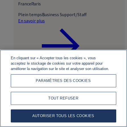
France
Paris
Plein temps
Business Support/Staff
En savoir plus
En cliquant sur « Accepter tous les cookies », vous
acceptez le stockage de cookies sur votre appareil pour
améliorer la navigation sur le site et analyser son utilisation.
Postuler
PARAMÈTRES DES COOKIES
TOUT REFUSER
AUTORISER TOUS LES COOKIES