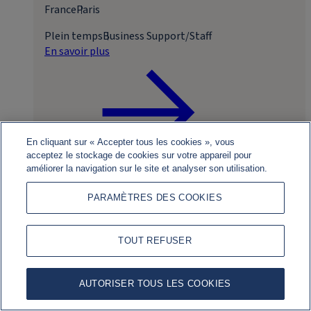
France
Paris
Plein temps
Business Support/Staff
En savoir plus
En cliquant sur « Accepter tous les cookies », vous
acceptez le stockage de cookies sur votre appareil pour
améliorer la navigation sur le site et analyser son utilisation.
Postuler
PARAMÈTRES DES COOKIES
TOUT REFUSER
AUTORISER TOUS LES COOKIES