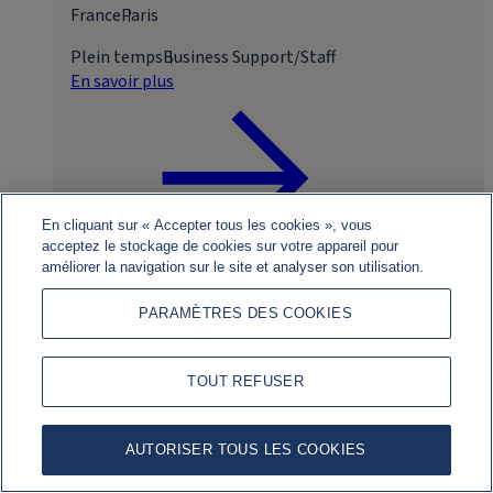
France
Paris
Plein temps
Business Support/Staff
En savoir plus
En cliquant sur « Accepter tous les cookies », vous
acceptez le stockage de cookies sur votre appareil pour
améliorer la navigation sur le site et analyser son utilisation.
Postuler
PARAMÈTRES DES COOKIES
TOUT REFUSER
AUTORISER TOUS LES COOKIES