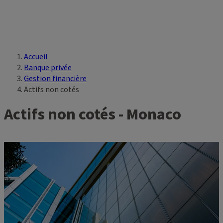
Accueil
Vous êtes ici
Banque privée
Gestion financière
Actifs non cotés
Actifs non cotés - Monaco