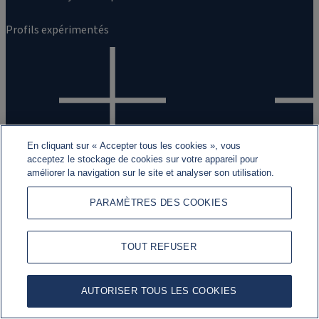
Profils expérimentés
En cliquant sur « Accepter tous les cookies », vous
acceptez le stockage de cookies sur votre appareil pour
Plus d'informations
améliorer la navigation sur le site et analyser son utilisation.
Contactez-nous
PARAMÈTRES DES COOKIES
Alumni Network
TOUT REFUSER
Plan du site
AUTORISER TOUS LES COOKIES