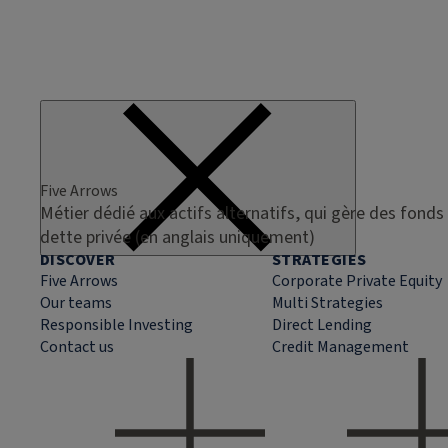
Five Arrows
Métier dédié aux actifs alternatifs, qui gère des fonds 
dette privée (en anglais uniquement)
DISCOVER
STRATEGIES
Five Arrows
Corporate Private Equity
Our teams
Multi Strategies
Responsible Investing
Direct Lending
Contact us
Credit Management