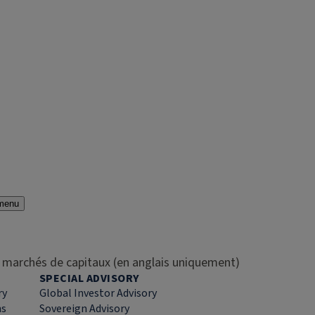
menu
es marchés de capitaux (en anglais uniquement)
SPECIAL ADVISORY
ry
Global Investor Advisory
ns
Sovereign Advisory