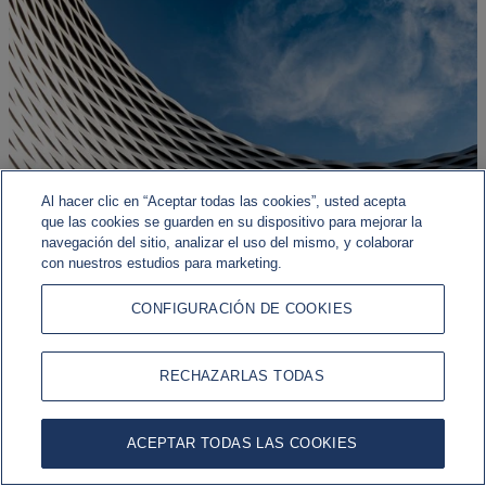
Al hacer clic en “Aceptar todas las cookies”, usted acepta
que las cookies se guarden en su dispositivo para mejorar la
navegación del sitio, analizar el uso del mismo, y colaborar
con nuestros estudios para marketing.
CONFIGURACIÓN DE COOKIES
Asset Management: Fixed Income Quarterly Strategy - July
RECHAZARLAS TODAS
2026
After a strong start to the year for the fixed income markets,
ACEPTAR TODAS LAS COOKIES
the environment has gradually become more complex. Yet the