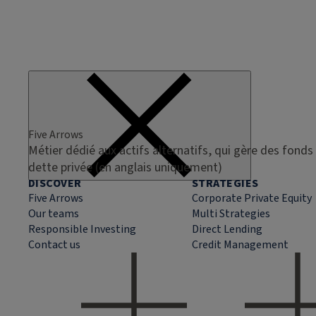
Five Arrows
Métier dédié aux actifs alternatifs, qui gère des fonds 
dette privée (en anglais uniquement)
DISCOVER
STRATEGIES
Five Arrows
Corporate Private Equity
Our teams
Multi Strategies
Responsible Investing
Direct Lending
Contact us
Credit Management