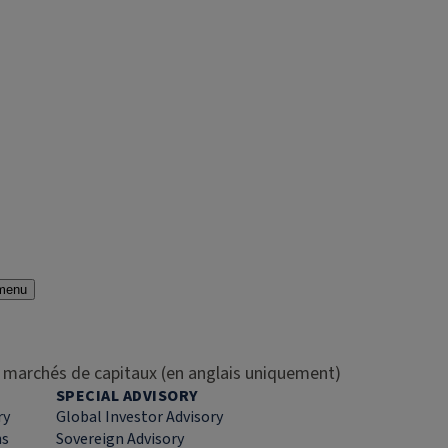
menu
es marchés de capitaux (en anglais uniquement)
SPECIAL ADVISORY
ry
Global Investor Advisory
ns
Sovereign Advisory