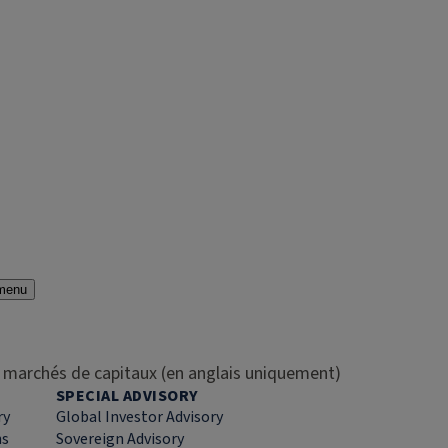
menu
es marchés de capitaux (en anglais uniquement)
SPECIAL ADVISORY
ry
Global Investor Advisory
ns
Sovereign Advisory