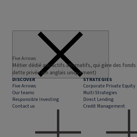
Five Arrows
Métier dédié aux actifs alternatifs, qui gère des fonds 
dette privée (en anglais uniquement)
DISCOVER
STRATEGIES
Five Arrows
Corporate Private Equity
Our teams
Multi Strategies
Responsible Investing
Direct Lending
Contact us
Credit Management