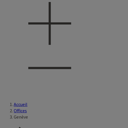
Accueil
Vous êtes ici
Offices
Genève