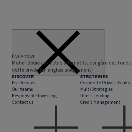
Five Arrows
Métier dédié aux actifs alternatifs, qui gère des fonds 
dette privée (en anglais uniquement)
DISCOVER
STRATEGIES
Five Arrows
Corporate Private Equity
Our teams
Multi Strategies
Responsible Investing
Direct Lending
Contact us
Credit Management