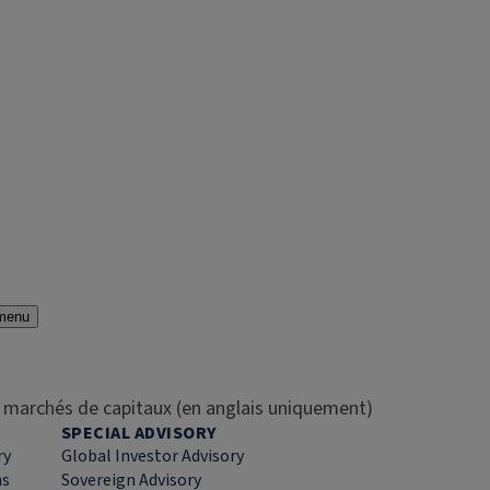
menu
es marchés de capitaux (en anglais uniquement)
SPECIAL ADVISORY
ry
Global Investor Advisory
ns
Sovereign Advisory