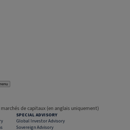
menu
es marchés de capitaux (en anglais uniquement)
SPECIAL ADVISORY
ry
Global Investor Advisory
ns
Sovereign Advisory