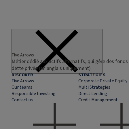
Five Arrows
Métier dédié aux actifs alternatifs, qui gère des fonds 
dette privée (en anglais uniquement)
DISCOVER
STRATEGIES
Five Arrows
Corporate Private Equity
Our teams
Multi Strategies
Responsible Investing
Direct Lending
Contact us
Credit Management