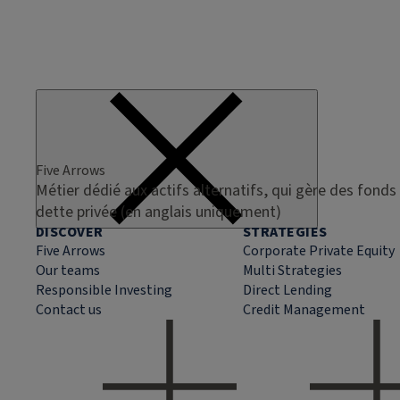
Five Arrows
Métier dédié aux actifs alternatifs, qui gère des fonds 
dette privée (en anglais uniquement)
DISCOVER
STRATEGIES
Five Arrows
Corporate Private Equity
Our teams
Multi Strategies
Responsible Investing
Direct Lending
Contact us
Credit Management