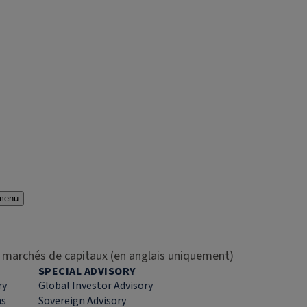
menu
es marchés de capitaux (en anglais uniquement)
SPECIAL ADVISORY
ry
Global Investor Advisory
ns
Sovereign Advisory