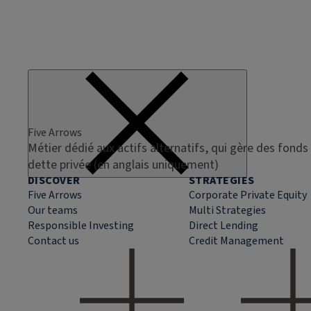
Five Arrows
Métier dédié aux actifs alternatifs, qui gère des fonds 
dette privée (en anglais uniquement)
DISCOVER
STRATEGIES
Five Arrows
Corporate Private Equity
Our teams
Multi Strategies
Responsible Investing
Direct Lending
Contact us
Credit Management