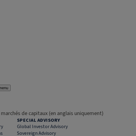
menu
es marchés de capitaux (en anglais uniquement)
SPECIAL ADVISORY
ry
Global Investor Advisory
ns
Sovereign Advisory