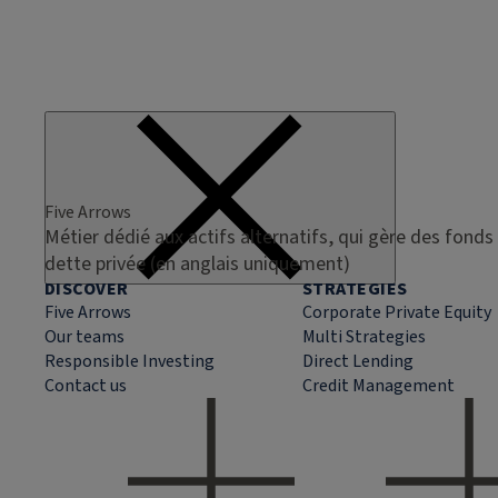
Five Arrows
Métier dédié aux actifs alternatifs, qui gère des fonds 
dette privée (en anglais uniquement)
DISCOVER
STRATEGIES
Five Arrows
Corporate Private Equity
Our teams
Multi Strategies
Responsible Investing
Direct Lending
Contact us
Credit Management