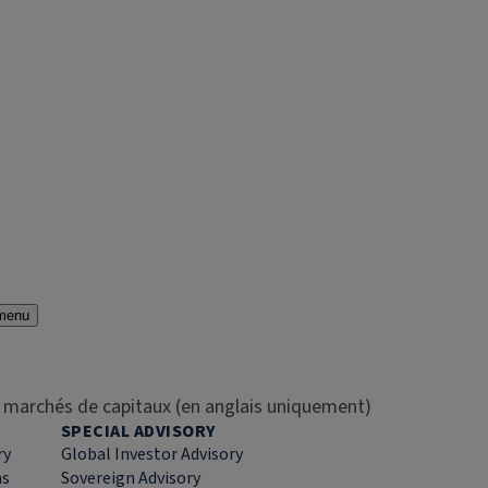
menu
es marchés de capitaux (en anglais uniquement)
SPECIAL ADVISORY
ry
Global Investor Advisory
ns
Sovereign Advisory