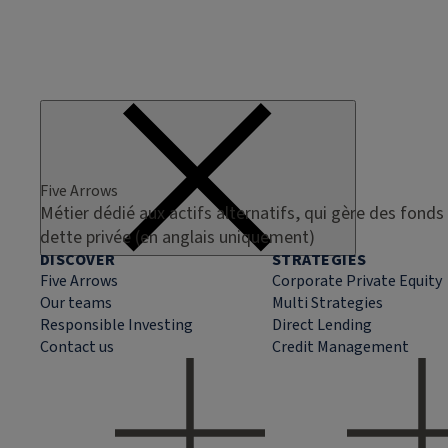
Five Arrows
Métier dédié aux actifs alternatifs, qui gère des fonds 
dette privée (en anglais uniquement)
DISCOVER
STRATEGIES
Five Arrows
Corporate Private Equity
Our teams
Multi Strategies
Responsible Investing
Direct Lending
Contact us
Credit Management