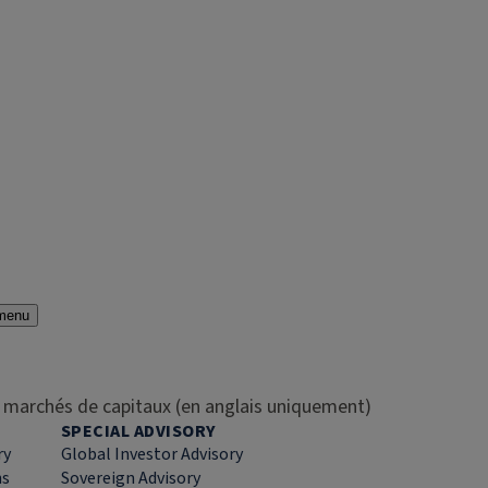
menu
es marchés de capitaux (en anglais uniquement)
SPECIAL ADVISORY
ry
Global Investor Advisory
ns
Sovereign Advisory