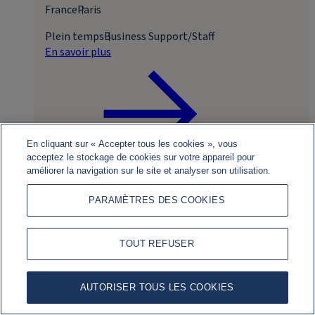
France
Paris
Plein temps
Business Support/Staff
En savoir plus
En cliquant sur « Accepter tous les cookies », vous
acceptez le stockage de cookies sur votre appareil pour
améliorer la navigation sur le site et analyser son utilisation.
Postuler
PARAMÈTRES DES COOKIES
TOUT REFUSER
AUTORISER TOUS LES COOKIES