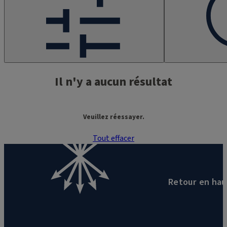
Il n'y a aucun résultat
Veuillez réessayer.
Tout effacer
Page
0
sur
0
Retour en hau