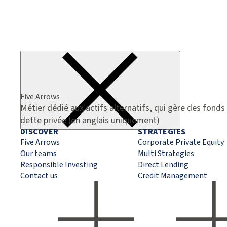
Five Arrows
Métier dédié aux actifs alternatifs, qui gère des fonds 
dette privée (en anglais uniquement)
DISCOVER
STRATEGIES
Five Arrows
Corporate Private Equity
Our teams
Multi Strategies
Responsible Investing
Direct Lending
Contact us
Credit Management