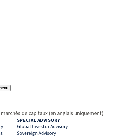
menu
es marchés de capitaux (en anglais uniquement)
SPECIAL ADVISORY
ry
Global Investor Advisory
ns
Sovereign Advisory