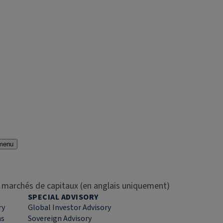
menu
es marchés de capitaux (en anglais uniquement)
SPECIAL ADVISORY
ry
Global Investor Advisory
ns
Sovereign Advisory