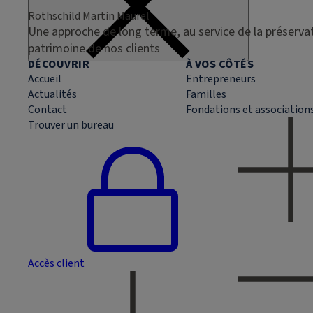
Rothschild Martin Maurel
Une approche de long terme, au service de la préservat
patrimoine de nos clients
DÉCOUVRIR
À VOS CÔTÉS
Accueil
Entrepreneurs
Actualités
Familles
Contact
Fondations et association
Trouver un bureau
Accès client