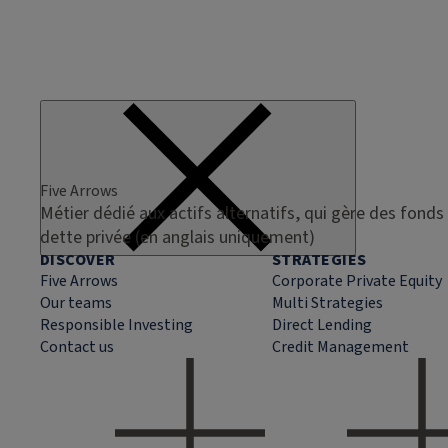
Five Arrows
Métier dédié aux actifs alternatifs, qui gère des fonds 
dette privée (en anglais uniquement)
DISCOVER
STRATEGIES
Five Arrows
Corporate Private Equity
Our teams
Multi Strategies
Responsible Investing
Direct Lending
Contact us
Credit Management