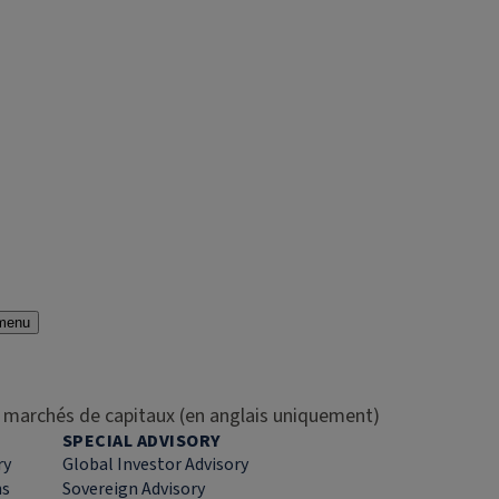
menu
es marchés de capitaux (en anglais uniquement)
SPECIAL ADVISORY
ry
Global Investor Advisory
ns
Sovereign Advisory