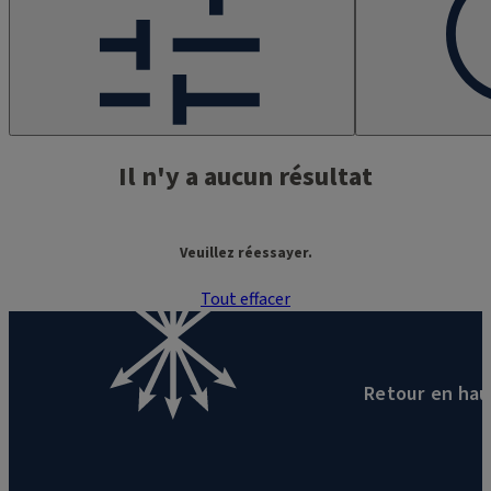
Il n'y a aucun résultat
Veuillez réessayer.
Tout effacer
Page
0
sur
0
Retour en hau