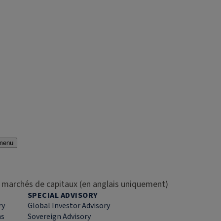
menu
es marchés de capitaux (en anglais uniquement)
SPECIAL ADVISORY
ry
Global Investor Advisory
ns
Sovereign Advisory