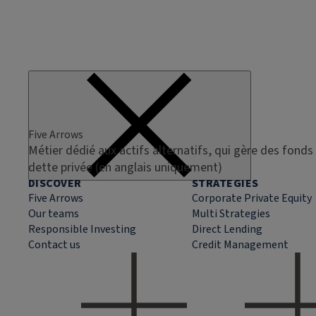
Five Arrows
Métier dédié aux actifs alternatifs, qui gère des fonds 
dette privée (en anglais uniquement)
DISCOVER
STRATEGIES
Five Arrows
Corporate Private Equity
Our teams
Multi Strategies
Responsible Investing
Direct Lending
Contact us
Credit Management