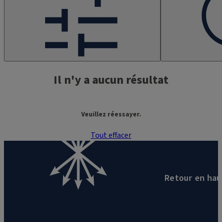
Il n'y a aucun résultat
Veuillez réessayer.
Tout effacer
Page
0
sur
0
Retour en hau